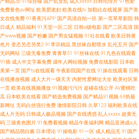
产精品3p
91综合碰
国产乱女乱
成人xxxxx
日韩伦理片
91色爱
免费黄色av网址
欧美肥老妇
欧美在线tv
加勒比在线视屏
国产美
女在线免费
91香蕉污APP
国产高清自拍一区
第一页草草影院
韩
日成人
精品福利
91天堂一区二区
日韩a级电影
国产二区高清
国
产www视频
国产粉嫩
国产男女猛视频
91社在线看
欧美日韩黄
色片
变态另态另类2
91李宗精品
黑丝袜自慰喷水
乱伦五月
国产
无码网站
三级无毒免费
青青草51
91丝袜在线
91九色在线观看
91插
成人中文字幕免费
成年人网站视频
免费在线影院
日本欧
美第一页
国产ts在线观看
午夜影院国产在线
91操在线观看
日韩
在线播放视频
成人大片一级天天
内射性爱网址大全
欧美社区第
一页
欧美在线视频播放
91视频污污污
超碰在线公开
AV蜜桃吃
瓜
日本欧美在线看
国产精选免费视频
国产精品91视频
69热最
新网址
无码白丝强行免费
激情影院日韩
久草123
福利欧美在线
成人片无码
日韩成人极品视频
国产在线诱惑
乱人xxxxx
超黄无
码
三级黄色图片
91免费看视频
精品午夜福利网
精品亚洲成a人
国产精品萌白酱
日本理论
91操电影
91一区
成人精品无
91国产