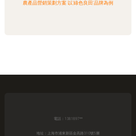
農產品營銷策劃方案 以‘綠色良田’品牌為例
電話：1381897**
地址：上海市浦東新區金高路310號5層