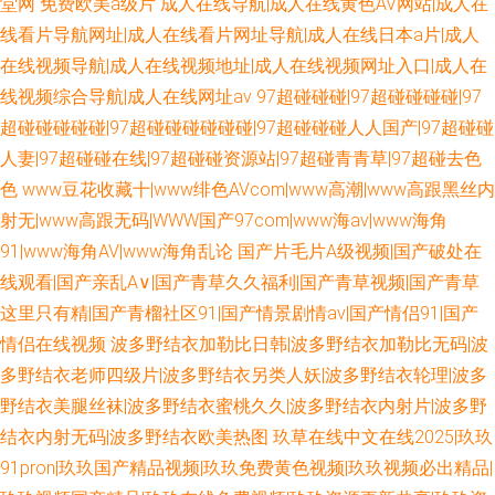
堂网
免费欧美a级片
成人在线导航|成人在线黄色AV网站|成人在
线看片导航网址|成人在线看片网址导航|成人在线日本a片|成人
在线视频导航|成人在线视频地址|成人在线视频网址入口|成人在
线视频综合导航|成人在线网址av
97超碰碰碰|97超碰碰碰碰|97
超碰碰碰碰碰|97超碰碰碰碰碰碰|97超碰碰碰人人国产|97超碰碰
人妻|97超碰碰在线|97超碰碰资源站|97超碰青青草|97超碰去色
色
www豆花收藏十|www绯色AVcom|www高潮|www高跟黑丝内
射无|www高跟无码|WWW国产97com|www海av|www海角
91|www海角AV|www海角乱论
国产片毛片A级视频|国产破处在
线观看|国产亲乱A∨|国产青草久久福利|国产青草视频|国产青草
这里只有精|国产青榴社区91|国产情景剧情av|国产情侣91|国产
情侣在线视频
波多野结衣加勒比日韩|波多野结衣加勒比无码|波
多野结衣老师四级片|波多野结衣另类人妖|波多野结衣轮理|波多
野结衣美腿丝袜|波多野结衣蜜桃久久|波多野结衣内射片|波多野
结衣内射无码|波多野结衣欧美热图
玖草在线中文在线2025|玖玖
91pron|玖玖国产精品视频|玖玖免费黄色视频|玖玖视频必出精品|