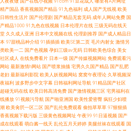
人夜夜做
国产在线小视频
91com
91豆花成人
哪里有A片网址
精产国品
香蕉视频国产精品
91九色福利
成人国产无线视
欧美
日韩性生活片
国产伦理剧
国产精品无套无码
成年人网站免费
国
产精品1000
91九色在线视频
日本伦理片在线
三级无码在线天
堂
久久成人亚洲
日本中文视频在线
伦理剧推荐
国产成人精品日
本
97甜桃品种介绍
91插插插
欧美SE第二页
毛片内射女
激情另
类欧美一二
国产色视频
孕妇三级av无码
日韩欧美色综合
美女
社区成人
在线免费看片
日本一级
国产传媒视频网站
免费观看污
网站
最新激情h网站
国产喷浆抽搐
宅男久久国产精品
国产乱肥
老妇
最新福利影院
欧美人妖视频网站
窝窝午夜理论
久草视频深
夜福利
波多野步中文字幕
日韩福利网址导航
91精品国产社区
超碰无码在线
欧美日韩高清免费
国产激情视频三区
宅男福利在
线播放
91视频污导航
国产啪亚洲国
欧美性爱密臀
疯狂少妇喷
潮
欧美肏屄一区二区
国产乱伦免费观看
偷拍草草草
97狠狠插
香蕉视频下载污版
三级黄色视频网址
午夜99
91日逼视频
国产
成在线观看
萌白酱一线天
乱伦五月天婷婷
美腿丝袜在线观看
国