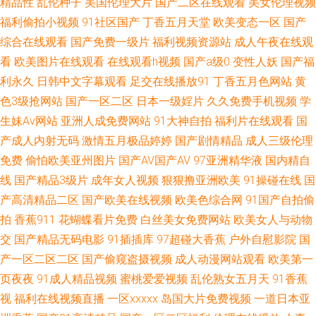
精品性
乱伦种子
美国伦理大片
国产二区在线观看
美女伦理视频
福利偷拍小视频
91社区国产
丁香五月天堂
欧美变态一区
国产
视频导航 国产午夜伦鲁鲁 久久超碰人人操 欧美精品13 日本韩国毛片 午夜成
综合在线观看
国产免费一级片
福利视频资源站
成人午夜在线观
人 最新91视频 91中文熟女 俺也操激情五月天 岛国网址 久草超爱 男女91免
看
欧美图片在线观看
在线观看h视频
国产a级0
变性人妖
国产福
利永久
日韩中文字幕观看
足交在线播放91
丁香五月色网站
黄
费观看 人人超碰干 天天天天操 91国产视频大全 97人人操超碰 超碰99热 国
色3级抢网站
国产一区二区
日本一级婬片
久久免费手机视频
学
生妹Av网站
亚洲人成免费网站
91大神自拍
福利片在线观看
国
产大片中文字幕 久久伊人免费 欧美内射网站 日本韩国颜射 少妇午夜影院 五
产成人内射无码
激情五月极品婷婷
国产剧情精品
成人三级伦理
免费
偷怕欧美亚州图片
国产AV国产AV
97亚洲精华液
国内精自
月婷婷色色 自慰喷水网站 AV天党电影院 成人久草 韩日色情 久久国产网站
线
国产精品3级片
成年女人视频
狠狠撸亚洲欧美
91操碰在线
国
产高清精品二区
国产欧美在线视频
欧美色综合网
91国产自拍偷
男人网站 日韩精品影视 午夜剧场人妖 91传媒网站 97巨乳超碰 福利导航网
拍
香蕉911
花蝴蝶看片免费
白丝美女免费网站
欧美女人与动物
韩国AV不卡 91深夜网站色 肏屄资源站 九一美女视频 午夜伊人极品综合 91
交
国产精品无码电影
91插插库
97超碰大香蕉
户外自慰影院
国
产一区二区二区
国产偷窥盗摄视频
成人动漫网站观看
欧美第一
苍苍影院 91综合娱乐 超碰99丝袜诱惑 国产在线另类 美女抠逼视频 欧美色图
页夜夜
91成人精品视频
蜜桃爱爱视频
乱伦熟女五月天
91香蕉
视
福利在线视频直播
一区xxxxx
岛国大片免费视频
一道日本亚
第二页 日本少妇天堂 五月四房色播婷婷 91白丝袜 aaa男人天堂 超碰人兽世