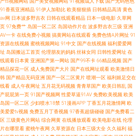
产ts视频网站
国产美女视频网站
91视频成人下载
国产无码色色
91香蕉亚洲精品
91伊人加勒比
欧美狠狠插
日韩精品高清
黄色
av网
日本波多野吉衣
日韩在线观看精品
日本一级电影
久草网
页
97免费艹
岛国一区二区
岛国动作片在
波多野吉衣三级
亚洲
AV一卡
在线免费小视频
搞黄网站在线观看
免费色情A片网扯
91
资源在线视频
蜜桃视频网站
91中文
国产在线视频
福利爱爱网
址
岛国搬运工首页
伦理朋友的妈妈
丝袜女同
日韩性爱网址
在
线观看日本黄
亚洲国产第一网站
国产99不卡
66精品视频
国产
精品探花一区
成人免费国产大片
国产在线网址观看
欧美激情日
韩
国产精品无码亚洲
国产一区二区黄片
喷潮一区
福利姬足交在
线看
成人午夜网址
五月花无码视频
青青草国产
欧美日韩乱
国
产屁屁第一页
91国产视频网
性爱草逼91AV
免费欧美视频
欧美
岛国一区二区
少妇喷水18禁
51漫画APP
丁香五月花激情网
欧
美爱爱tv视频
免费五月丁香视频
97香蕉超级碰碰
国产免费看二
区
三级黄色片网站
综合网黄
在线播放观看
欧美电影在线
伦理
片在哪里看
蜜桃午夜网
久草资源在
日本三级大全
久久福利
福