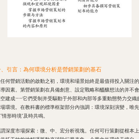
一、引言：為何環境分析是營銷策劃的基石
在任何營銷活動的啟動之初，環境和場景始終是最值得投入關注
先導因素。第營銷策劃在具備創意、設定戰略和醞釀想法的并不
憑空建成——它們受制并受驅動于外部和內部等多重動態勢力交織
市場環境。在教科書的標準框架部分內強調：環境深刻演變，唯
“情形時境”及時共鳴。
所謂深度市場探索：微、中、宏分析視塊。任何可行策劃從根本