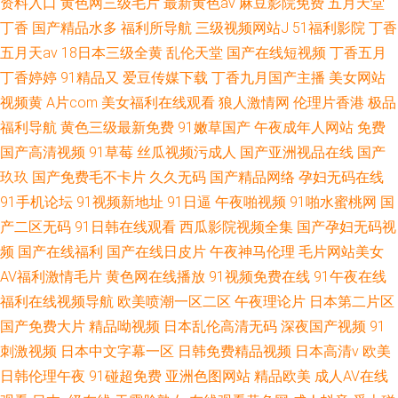
资料入口
黄色网三级毛片
最新黄色av
麻豆影院免费
五月天堂
丁香
国产精品水多
福利所导航
三级视频网站J
51福利影院
丁香
五月天av
18日本三级全黄
乱伦天堂
国产在线短视频
丁香五月
丁香婷婷
91精品又
爱豆传媒下载
丁香九月国产主播
美女网站
视频黄
A片com
美女福利在线观看
狼人激情网
伦理片香港
极品
福利导航
黄色三级最新免费
91嫩草国产
午夜成年人网站
免费
国产高清视频
91草莓
丝瓜视频污成人
国产亚洲视品在线
国产
玖玖
国产免费毛不卡片
久久无码
国产精品网络
孕妇无码在线
91手机论坛
91视频新地址
91日逼
午夜啪视频
91啪水蜜桃网
国
产二区无码
91日韩在线观看
西瓜影院视频全集
国产孕妇无码视
频
国产在线福利
国产在线日皮片
午夜神马伦理
毛片网站美女
AV福利激情毛片
黄色网在线播放
91视频免费在线
91午夜在线
福利在线视频导航
欧美喷潮一区二区
午夜理论片
日本第二片区
国产免费大片
精品呦视频
日本乱伦高清无码
深夜国产视频
91
刺激视频
日本中文字幕一区
日韩免费精品视频
日本高清v
欧美
日韩伦理午夜
91碰超免费
亚洲色图网站
精品欧美
成人AV在线