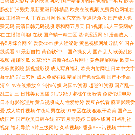
日韩成人影片
男的天堂网AV
国产精品尤物在
免费a一毛片
欧美
肠交扩张另类
最新亚洲日韩精品
欧美在线视频
免费黄色网址在
AV网 中文字幕内射 超碰老湿机 老湿机福利区 午夜璐璐 爱豆传媒在线观看
线
主播第一页
丁香五月网
性爱东京热
草逼视频78
国产成人免
费无码
高清日韩无码视频
宗和网五月天
日b视频
成人三级网站
在
主播福利姬h在线
国产精一精二区
基情涩涩网
51漫画成人
丁
香5月综合网
91爱爱com
伊人涩涩射
黄色视频网址导航
91国在
线观看
91最新自拍
黄色软件91
国产操女人
国产乱人
欧美乱欲
视频
超碰吃瓜
久草涩涩
最新在线A片网址
黄色视屏网站
欧美午
夜寂寞影院
新视觉影视
成人写真福利
欧美内射网址
日本中文字
幕无码
97日穴网
成人免费在线
精品国产免费观看
国产不卡高
清
91av在线播放
91制作传媒
岛国av资源
超碰91资源
国产乱一
乱二乱三
日韩美女直播
91尤物69
蜜桃午夜激情
免费伦理电影
日本电影伦理片
黄瓜视频成人
性爱婷婷
爱豆在线看
麻豆影院爱
爱
成人软件视频
午夜宅男在线
91专区在线
狠狠干欧美
国产三
级国产
国产欧美日韩在线
97五月天婷婷
日韩在线网
91福利社
视频
福利导航
A片三级网站
久草视频8
香蕉APP污视频
艹艹艹