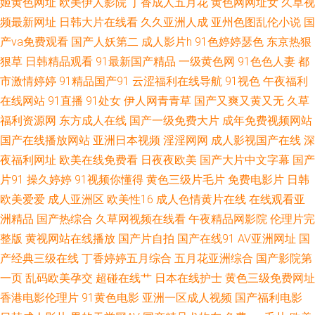
姬黄色网址
欧美伊人影院
丁香成人五月花
黄色网网址女
久草视
频最新网址
日韩大片在线看
久久亚洲人成
亚州色图乱伦小说
国
97人人色 国产91社 美日韩色 探花福利极品 91破处在线观看 成人深夜导航
产va免费观看
国产人妖第二
成人影片h
91色婷婷瑟色
东京热狠
狠草
日韩精品观看
91最新国产精品
一级黄色网
91色色人妻
都
另类欧美人l 无码夜夜 91做爱视频 国产视频欧美 欧美打炮 午夜理论福利 操
市激情婷婷
91精品国产91
云涩福利在线导航
91视色
午夜福利
在线网站
91直播
91处女
伊人网青青草
国产又爽又黄又无
久草
日韩美在线 后入白丝美女 欧美综合色 亚洲H片成人版 超碰人人大 另类亚洲
福利资源网
东方成人在线
国产一级免费大片
成年免费视频网站
色图 婷婷瑟瑟在线 91影院在线 国产白浆高潮流水 欧美色影院 性爱网日韩av
国产在线播放网站
亚洲日本视频
淫淫网网
成人影视国产在线
深
夜福利网址
欧美在线免费看
日夜夜欧美
国产大片中文字幕
国产
av网址导航 激情综合社区 熟女精品一区二区 91在线免费视频 国产人妻3p自
片91
操久婷婷
91视频你懂得
黄色三级片毛片
免费电影片
日韩
欧美爱爱
成人亚洲区
欧美性16
成人色情黄片在线
在线观看亚
拍 欧美呦呦性爱网 亚洲综合激情色网 超碰91青娱乐吧 久草先锋毛片在线 少
洲精品
国产热综合
久草网视频在线看
午夜精品网影院
伦理片完
整版
黄视网站在线播放
国产片自拍
国产在线91
AV亚洲网址
国
妇黑料 97色色六月天 韩日123区 日不卡视频 做爱导航 成人国产自拍 老湿影
产经典三级在线
丁香婷婷五月综合
五月花亚洲综合
国产影院第
院x一分钟 婷婷五月天堂 97超碰日韩电影 国产精品多乙 欧美A网 伊人网av
一页
乱码欧美孕交
超碰在线艹
日本在线护士
黄色三级免费网址
香港电影伦理片
91黄色电影
亚洲一区成人视频
国产福利电影
成人在线观看网址 免费成人 伪娘互操 97韩亚洲 国产无线好看资源 欧洲传媒