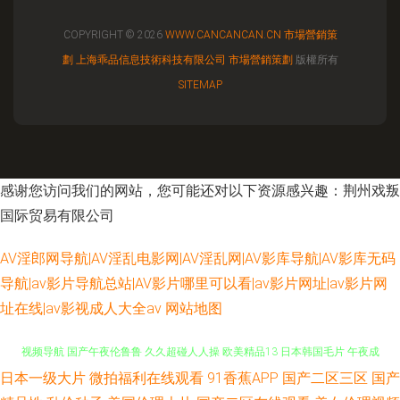
COPYRIGHT © 2026
WWW.CANCANCAN.CN
市場營銷策
劃
上海乖品信息技術科技有限公司
市場營銷策劃
版權所有
SITEMAP
感谢您访问我们的网站，您可能还对以下资源感兴趣：荆州戏叛
国际贸易有限公司
AV淫郎网导航|AV淫乱电影网|AV淫乱网|AV影库导航|AV影库无码
导航|av影片导航总站|AV影片哪里可以看|av影片网址|av影片网
址在线|av影视成人大全av
网站地图
日本一级大片
微拍福利在线观看
91香蕉APP
国产二区三区
国产
玖草在线 91女同 欧美日AV 伊人玖玖视 91网址黄w www男人天堂 第一福利