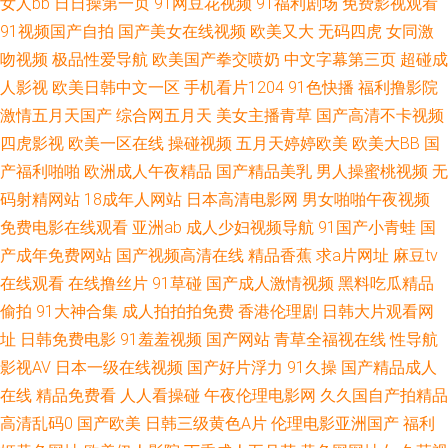
女人bb
日日操第一页
91网豆花视频
91福利剧场
免费影视观看
91视频国产自拍
国产美女在线视频
欧美又大
无码四虎
女同激
影色图 在线97视频观看 av探花网 国产91视频 美女自慰巨乳 日韩无码A级片
吻视频
极品性爱导航
欧美国产拳交喷奶
中文字幕第三页
超碰成
人影视
欧美日韩中文一区
手机看片1204
91色快播
福利撸影院
51视频入口 肏屄99视频 久久精品网站免费 日日操B 91吃瓜国产视频 操碰人
激情五月天国产
综合网五月天
美女主播青草
国产高清不卡视频
人 国语精品对白 人人爱91 亚洲一二三元码 97视频在线观看 囯产精品久久
四虎影视
欧美一区在线
操碰视频
五月天婷婷欧美
欧美大BB
国
产福利啪啪
欧洲成人午夜精品
国产精品美乳
男人操蜜桃视频
无
内射白丝JK 五月天资源站 91色狼老熟女 成人浮力影院 久草免费新视频 日韩
码射精网站
18成年人网站
日本高清电影网
男女啪啪午夜视频
免费电影在线观看
亚洲ab
成人少妇视频导航
91国产小青蛙
国
国无码 在线视频香蕉 av午夜日韩 国产在线91 欧美蜜桃熟妇性爱 性爱综合网
产成年免费网站
国产视频高清在线
精品香蕉
求a片网址
麻豆tv
在线观看
在线撸丝片
91草碰
国产成人激情视频
黑料吃瓜精品
AV天堂电影院 国产精品久久伊人 欧美女同网站 午夜福利三级导航 91视频第
偷拍
91大神合集
成人拍拍拍免费
香港伦理剧
日韩大片观看网
址
日韩免费电影
91羞羞视频
国产网站
青草全福视在线
性导航
一页 成人品人妻久久 老湿Ⅹ看 少妇黑丝足交 97色伦影院 国产午夜伦鲁鲁 欧
影视AV
日本一级在线视频
国产好片浮力
91久操
国产精品成人
洲色情性爱 午夜香蕉av影院 97国产在线视频 国产高潮免费 蜜臀AV性生活 神
在线
精品免费看
人人看操碰
午夜伦理电影网
久久国自产拍精品
高清乱码0
国产欧美
日韩三级黄色A片
伦理电影亚洲国产
福利
马午夜伊人 97超碰自拍 国产精品素人内射 欧美性爱五月网址 香蕉视频成人