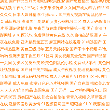
插逼
国产精品五月天
狠狠操欧美性爱
国产绝色精品
精品孕妇无
码视频
午夜A片三级片
天美果冻传媒
久久国产成人精品
精品93
久久久
日本人妖射精
学生妹avav
国产熟女视频在线
乱伦第一
页
韩日视频
高清国产剧观看
人妻少妇视频二区
成人无码高清毛
片
亚洲av激情电影
午夜导航在线
国内主播第一页
国产高清电
影网址
91社区论坛
免费网站黄色在线
久久偷拍高清亚洲
91午
夜在线免费
亚洲精品第五页
麻豆网站在线观看
91精选国产
国
产精品亚洲
黄色三级成年
五月天婷婷爱
国产不卡小视频
AV色
哟哟
亚洲天堂丁香五月
91社网
美女视频黄全免费
国产精品第
一页国
另类区另类欧美
欧美色图乱伦小说
免费成人软件
黄色网
址视频播放
国产日产美产精品
成人午夜视频
伦理视频网站
黄色
18禁网站
亚洲无码视频在线
成人无码看片
91原创社区
伦理电
影香港
成人免费
蜜桃91色色
A片视频网
国产自在线
操欧美老女
人
人人97综合精品
岛国免费
国产无码一二
蜜桃tv网站入口
国
产第66页
另类国产在线
熟女自拍偷拍
青青久视频
久草新视频
在线
激情深爱欧美激情
91视频官网国产
狠狠操-91
91我要操
国