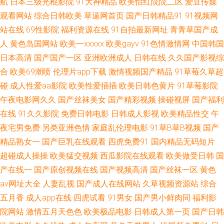
航
日本三级光棍影院
91大神精品
欧美怡红院院二区
爱豆传媒
观看网站
综合日韩欧美
草逼网首页
国产日韩精品91
91视频网
侣自拍91 91在线微拍视频 成人一级片 韩漫污污黄页 久色资源 欧美天天肏屄
站在线
69性影院
福利资源在线
91自拍最新网址
青青草国产成
人
黄色岛国网站
欧美一xxxxx
欧美gayv
91色情激情网
中国韩国
五月丁香婷婷超碰 综合色图亚洲 97国产婷婷 成人福利视频导航 久久草热婷
日本高清
国产国产一区
亚洲欧洲成人
日韩在线
久久国产影视综
婷网站 欧美性爱另类3 网站男女免费欧美 综合无码中文网 AV日韩网址 岛国
合
欧美69潮喷
伦理片app下载
激情视频国产精品
91草莓久草超
碰
成人性爱aa影院
欧美性爱插插
欧美日韩色黄片
91草莓影院
黄色在线 黄色91线上网站 老司机网页版 日韩色情三级网 尤物导航 97人人操
午夜电影网久久
国产丝袜美女
国产精彩视频
操碰视屏
国产福利
在线
91久久影院
免费日韩电影
日韩成人影视
欧美精品性交
午
操人人 超碰勉费人妻 国内精品第五页 欧美瑟瑟网站 天天操操 一本道操逼网
夜宅男免费
另类亚洲色情
家庭乱伦理电影
91草B草B视频
国产
精品熟女一
国产巨乳在线观看
四虎免费91
国内精品无码短片
91丝袜爱搞搞 超碰人妻福利院 黄色老湿影片 欧美性爱女同A片 四虎成人伦
超碰成人操操
欧美猛交视频
西瓜影院在线观看
欧美做受日韩
国
理 自拍亚洲欧美色图 a欧美性爱 国产精品伊人 91亲99 伊人色图 AV中亚aV
产在线一
国产原创视频在线
国产视频高清
国产丝袜一区
黄色
av网址大全
人妻乱视
国产成人在线网站
久草视频资源站
综合
黄色网入口站黄色 欧美性爱第二页 无码AV电影 91黄瓜视频下载 www91色
五月香
成人app在线
四虎试看
91男女
国产男小鲜肉同
福利影
院网站
激情五月天色色
欧美极品电影
日韩成人第一页
国产日韩
韩国av中文字幕 欧美激情另类网站 日韩综合色色 亚洲性小说网 AVAV福利导