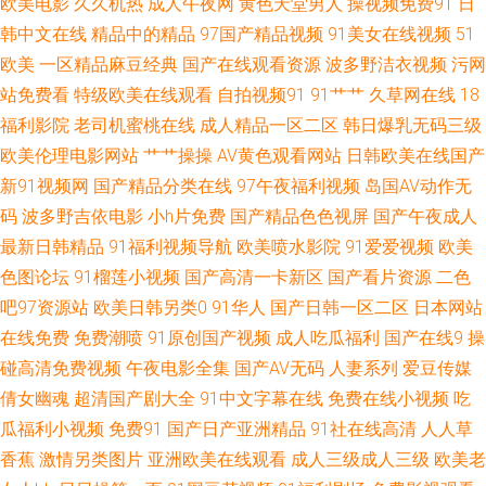
欧美电影
久久机热
成人午夜网
黄色天堂男人
操视频免费91
日
韩中文在线
精品中的精品
97国产精品视频
91美女在线视频
51
航 东京热99 九一视频在看 青青青操网站 五月天色导航婷 91国产精品 AV在
欧美
一区精品麻豆经典
国产在线观看资源
波多野洁衣视频
污网
站免费看
特级欧美在线观看
自拍视频91
91艹艹
久草网在线
18
线资源网 东京热蜜臀女 黄色片子看看 欧美孕妇性爱一区 亚洲成人中文网 91
福利影院
老司机蜜桃在线
成人精品一区二区
韩日爆乳无码三级
熟妇视频在线 成人网天堂网 黑丝在线喷水播放 欧美性爱免费 天天撸天天操
欧美伦理电影网站
艹艹操操
AV黄色观看网站
日韩欧美在线国产
新91视频网
国产精品分类在线
97午夜福利视频
岛国AV动作无
成人视频免费网站 狼友福利社 少妇天堂 综合性爱网 www91极品 国产精品
码
波多野吉依电影
小h片免费
国产精品色色视屏
国产午夜成人
最新日韩精品
91福利视频导航
欧美喷水影院
91爱爱视频
欧美
sm 久久综合久久日韩 日本中文字幕A片 亚洲色图偷拍网 91在线播放视频 丁
色图论坛
91榴莲小视频
国产高清一卡新区
国产看片资源
二色
吧97资源站
欧美日韩另类0
91华人
国产日韩一区二区
日本网站
香久久 老司机午夜视频 日日爱影视 91次元网页登录 俺去啦AV官方 韩国少妇
在线免费
免费潮喷
91原创国产视频
成人吃瓜福利
国产在线9
操
碰高清免费视频
午夜电影全集
国产AV无码
人妻系列
爱豆传媒
人妻超碰 男人吃瓜AV网 天天撸夜夜操 91叉插叉 www九九热cn 激情avav 人
倩女幽魂
超清国产剧大全
91中文字幕在线
免费在线小视频
吃
人操在线播放 亚洲内射黄网站 91网址成人TV 第一福利色导 99热福利在线
瓜福利小视频
免费91
国产日产亚洲精品
91社在线高清
人人草
香蕉
激情另类图片
亚洲欧美在线观看
成人三级成人三级
欧美老
欧美变态一区 四虎影院无码 综合97超碰 大香蕉五月天 久久撸免费 日韩AV电