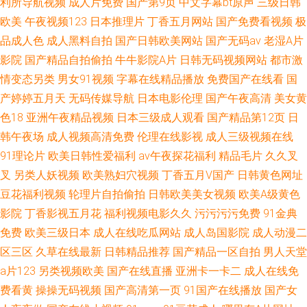
利所导航视频
成人片免费
国产第9页
中文字幕bt原声
三级日韩
欧美
午夜视频123
日本推理片
丁香五月网站
国产免费看视频
极
品成人色
成人黑料自拍
国产日韩欧美网站
国产无码av
老湿A片
影院
国产精品自拍偷拍
牛牛影院A片
日韩无码视频网站
都市激
情变态另类
男女91视频
字幕在线精品播放
免费国产在线看
国
产婷婷五月天
无码传媒导航
日本电影伦理
国产午夜高清
美女黄
色18
亚洲午夜精品视频
日本三级成人观看
国产精品第12页
日
韩午夜场
成人视频高清免费
伦理在线影视
成人三级视频在线
91理论片
欧美日韩性爱福利
av午夜探花福利
精品毛片
久久叉
叉
另类人妖视频
欧美熟妇穴视频
丁香五月V国产
日韩黄色网址
豆花福利视频
轮理片自拍偷拍
日韩欧美美女视频
欧美A级黄色
影院
丁香影视五月花
福利视频电影久久
污污污污免费
91金典
免费
欧美三级日本
成人在线吃瓜网站
成人岛国影院
成人动漫二
区三区
久草在线最新
日韩精品推荐
国产精品一区自拍
男人天堂
a片123
另类视频欧美
国产在线直播
亚洲卡一卡二
成人在线免
费看黄
操操无码视频
国产高清第一页
91国产在线播放
国产女