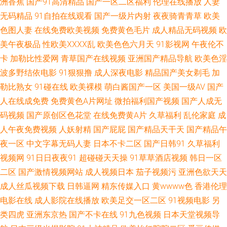
洲香蕉
国产91高清精品
国产一区二区福利
伦理在线播放
人妻
无码精品
91自拍在线观看
国产一级片内射
夜夜骑青青草
欧美
界 国产精品噜噜噜 精品国产欧美日韩 男人天堂成人AV 人操人操人妻 天堂逼
色图人妻
在线免费欧美视频
免费黄色毛片
成人精品无码视频
欧
色 亚洲色图 91福利社 AV大香蕉伊人网 大香蕉超碰在线 精品久久国产 欧美A
美午夜极品
性欧美ⅩⅩⅩⅩ乱
欧美色色六月天
91影视网
午夜伦不
卡
加勒比性爱网
青草国产在线视频
亚洲国产精品导航
欧美色淫
黄 日韩国产久久 香蕉久艹 91叉啊插 91资源在线播放 成人三级黄色网 国产
波多野结依电影
91狠狠撸
成人深夜电影
精品国产美女剃毛
加
勒比熟女
91碰在线
欧美裸模
萌白酱国产一区
美国一级AV
国产
人妖另类在线 另类综合另类 欧洲四级片网址 亚洲性爱精品 91制作室白乳 超
人在线成免费
免费黄色A片网址
微拍福利国产视频
国产人成无
码视频
国产原创区色花堂
在线免费黄A片
久草福利
乱伦家庭
成
碰人妻人射 国产精选视频 精品一区在 蜜桃嫩草91 欧美洲三极 天天色天天操
人午夜免费视频
人妖射精
国产屁屁
国产精品天干天
国产精品午
夜一区
中文字幕无码人妻
日本不卡二区
国产日韩91
久草福利
操屄 51在线视频导航 av搬运工 大香蕉伊人粉红 精品人妻人人草 男人色在线
视频网
91日日夜夜91
超碰碰天天操
91草草酒店视频
韩日一区
豆花 人人摸超碰 五月天com 尤物国产 97资源色 成人性交免费视屏 含羞草黄
二区
国产激情视频网站
成人视频日本
茄子视频污
亚洲色欲天天
成人丝瓜视频下载
日韩逼网
精东传媒入口
黄wwww色
香港伦理
影院 久久伊人大 欧美色图色综合网 天天干天操 中文字幕第15页 91在线老司
电影在线
成人影院在线播放
欧美足交一区二区
91视频电影
另
类四虎
亚洲东京热
国产不卡在线
91九色视频
日本天堂视频导
机 草莓com 国产成人天天操 久草成人 欧美极品性爱 日韩艳色av色网 亚洲情