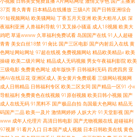
小视频
日韩美女免费直播
A片网站网址
激情文学色
国产主播第
37页
青久青青
日本精品在线播放
三级A片
国产日韩亚洲综合
91短视频网站
欧美骚网站
丁香五月天亚洲
欧美大粗吊人妖
深
夜福利亚洲
人兽福利导航
91叉叉操小骚逼
成人18视频
欧美大
鸡吧
草逼wwww
久草福利免费试看
岛国国产在线
91人人超碰
青青
美女白丝18禁
91肏比
国产三区电影
国产内射后入在线
黄
色网址网站网址
97超在线视
免费视频网站
精品欧美精品v
欧美
操碰
欧美二级片网址
精品成人无码视频
男女午夜福利影院
欧美
三级电影
免费黄色网址
成年版快手
日韩福利无码
四虎四房
亚
洲AV在线豆花
亚洲区成人
美女黄片免费观看
三级网站视频网
成人日韩精品
日韩福利专区
欧美二区女同
国产精品一区91
小x
导航福利
免费黄色在线视频
91原创视频
欧美日韩小视频
国产
成人在线无码
91黑料不
国产极品自拍
岛国最大色网站
精品无
码国产二品
欧美一及片
激情网婷婷
人妖大片
91天堂影视
国产
www
成年人伦理片
高清日韩电影
国产尤物视频在线
超碰福利
97视屏
91看片入口
日本国产成人视频
日本日韩欧美在线
黄色